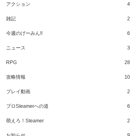
アクション
4
雑記
2
今週のげーみん!!
6
ニュース
3
RPG
28
攻略情報
10
プレイ動画
2
プロSteamerへの道
6
萌えろ！Steamer
2
お知らせ
9