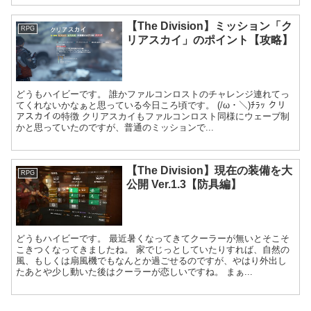
【The Division】ミッション「ク
RPG
リアスカイ」のポイント【攻略】
どうもハイビーです。 誰かファルコンロストのチャレンジ連れてっ
てくれないかなぁと思っている今日ころ頃です。 (/ω・＼)ﾁﾗｯ クリ
アスカイの特徴 クリアスカイもファルコンロスト同様にウェーブ制
かと思っていたのですが、普通のミッションで...
【The Division】現在の装備を大
RPG
公開 Ver.1.3【防具編】
どうもハイビーです。 最近暑くなってきてクーラーが無いとそこそ
こきつくなってきましたね。 家でじっとしていたりすれば、自然の
風、もしくは扇風機でもなんとか過ごせるのですが、やはり外出し
たあとや少し動いた後はクーラーが恋しいですね。 まぁ...